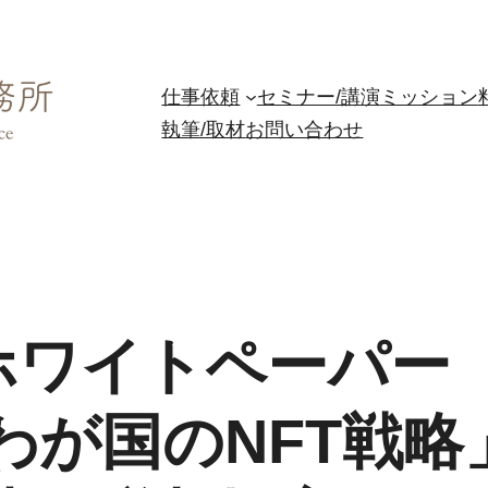
仕事依頼
セミナー/講演
ミッション
執筆/取材
お問い合わせ
ホワイトペーパー W
わが国のNFT戦略