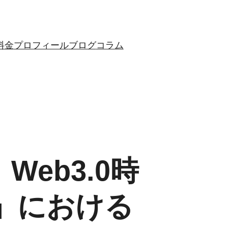
料金
プロフィール
ブログ
コラム
eb3.0時
」における