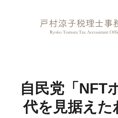
内
容
を
ス
キ
ッ
プ
自民党「NFT
代を見据えた