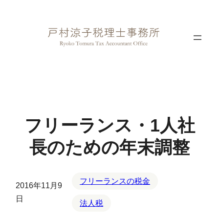
内
容
を
ス
キ
ッ
プ
フリーランス・1人社
長のための年末調整
フリーランスの税金
2016年11月9
日
法人税