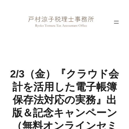
内
容
を
ス
キ
ッ
プ
2/3（金）『クラウド会
計を活用した電子帳簿
保存法対応の実務』出
版＆記念キャンペーン
（無料オンラインセミ