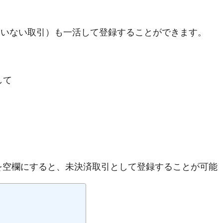
ていない取引）も一活して登録
することができます。
して
を空欄にすると、未決済取引として登録することが可能