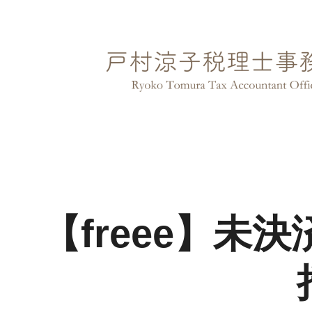
内
容
を
ス
キ
ッ
プ
【freee】未